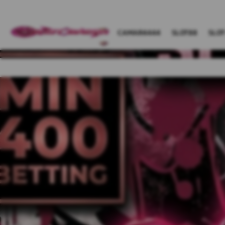
Skip
to
content
CAMAR4444
SLOT88
SLOT